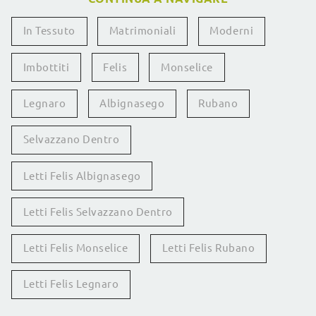
In Tessuto
Matrimoniali
Moderni
Imbottiti
Felis
Monselice
Legnaro
Albignasego
Rubano
Selvazzano Dentro
Letti Felis Albignasego
Letti Felis Selvazzano Dentro
Letti Felis Monselice
Letti Felis Rubano
Letti Felis Legnaro