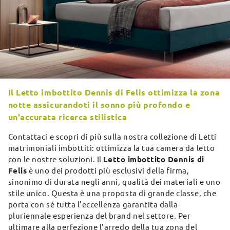
Il Letto imbottito Dennis di Felis ottimizza la zona
notte assicurandoti il sonno più profondo e
un'accurata ricerca stilistica
Contattaci e scopri di più sulla nostra collezione di Letti
matrimoniali imbottiti: ottimizza la tua camera da letto
con le nostre soluzioni. Il
Letto imbottito Dennis di
Felis
è uno dei prodotti più esclusivi della firma,
sinonimo di durata negli anni, qualità dei materiali e uno
stile unico. Questa è una proposta di grande classe, che
porta con sé tutta l'eccellenza garantita dalla
pluriennale esperienza del brand nel settore. Per
ultimare alla perfezione l'arredo della tua zona del