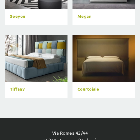
Seeyou
Megan
Tiffany
Courtoisie
Via Romea 42/44