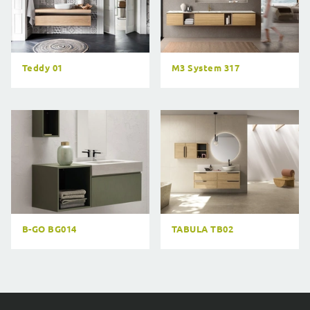
Teddy 01
M3 System 317
B-GO BG014
TABULA TB02