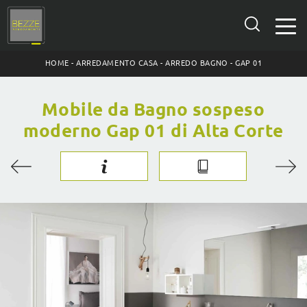
HOME
-
ARREDAMENTO CASA
-
ARREDO BAGNO
-
GAP 01
Mobile da Bagno sospeso
moderno Gap 01 di Alta Corte