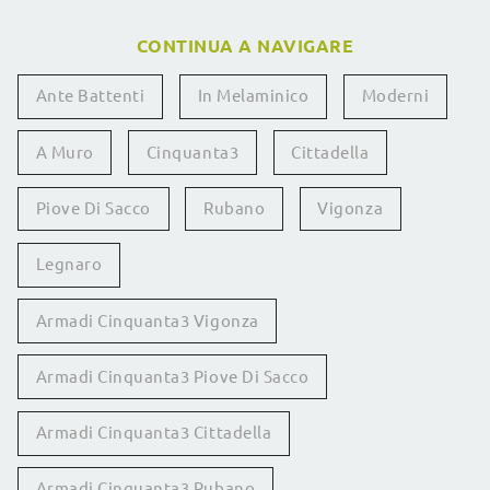
CONTINUA A NAVIGARE
Ante Battenti
In Melaminico
Moderni
A Muro
Cinquanta3
Cittadella
Piove Di Sacco
Rubano
Vigonza
Legnaro
Armadi Cinquanta3 Vigonza
Armadi Cinquanta3 Piove Di Sacco
Armadi Cinquanta3 Cittadella
Armadi Cinquanta3 Rubano