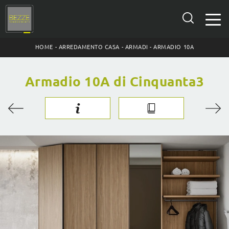
HOME
-
ARREDAMENTO CASA
-
ARMADI
-
ARMADIO 10A
Armadio 10A di Cinquanta3