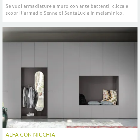
Se vuoi armadiature a muro con ante battenti, clicca e
scopri l'armadio Senna di SantaLucia in melaminico.
ALFA CON NICCHIA