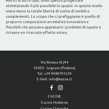
edifici di altro tipo, sono spesso progettate
ottimizzando il più possibile lo spazio: in questo modo
viene meno la totale libertà di scelta di mobili e
complementi. Lo scopo che ci prefiggiamo è quello di
proporre composizioni arredative innovative e
flessibili che possano appianare i problemi di spazio e
ricreare un ricercato effetto visivo.
Via Romea 42/44
35020 - Legnaro (Padova)
Tel. +39 0498791234
E-Mail. info@bezze.it
CUCINE
Cucine Moderne
Cucine Classiche