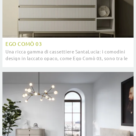
EGO COMÒ 03
Una ricca gamma di cassettiere SantaLucia: i comodini
design in laccato opaco, come Ego Comò 03, sono tra le
soluzioni più esclusive.