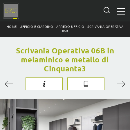
HOME
-
UFFICIO E GIARDINO
-
ARREDO UFFICIO
-
SCRIVANIA OPERATIVA
06B
Scrivania Operativa 06B in
melaminico e metallo di
Cinquanta3