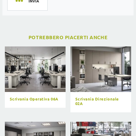
INVIA
POTREBBERO PIACERTI ANCHE
Scrivania Operativa 06A
Scrivania Direzionale
02A