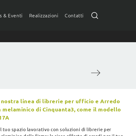
 & Eventi
Realizzazioni
Contatti
 nostra linea di librerie per ufficio e Arredo
in melaminico di Cinquanta3, come il modello
 17A
il tuo spazio lavorativo con soluzioni di librerie per