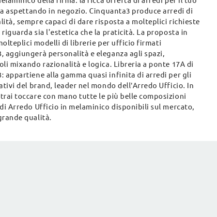
melaminico della firma: la ricca offerta di arredi per il tuo
sta aspettando in negozio. Cinquanta3 produce arredi di
ità, sempre capaci di dare risposta a molteplici richieste
riguarda sia l'estetica che la praticità. La proposta in
molteplici modelli di librerie per ufficio firmati
, aggiungerà personalità e eleganza agli spazi,
li mixando razionalità e logica. Libreria a ponte 17A di
 appartiene alla gamma quasi infinita di arredi per gli
ativi del brand, leader nel mondo dell’Arredo Ufficio. In
trai toccare con mano tutte le più belle composizioni
di Arredo Ufficio in melaminico disponibili sul mercato,
grande qualità.