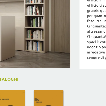
ufficio in 
ufficio ti 
grande qual
per quanto 
foto, tra i 
Cinquanta3
attrezzando
Cinquanta3:
spazi lavor
negozio po
arredative 
sempre di 
ATALOGHI