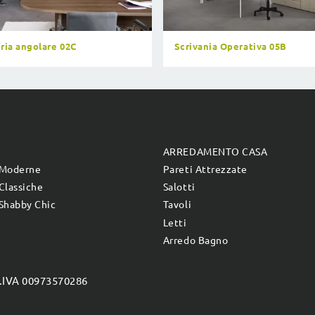
eria angolare 02C
Scrivania Operativa 05B
E
ARREDAMENTO CASA
 Moderne
Pareti Attrezzate
Classiche
Salotti
Shabby Chic
Tavoli
Letti
Arredo Bagno
P.IVA 00973570286