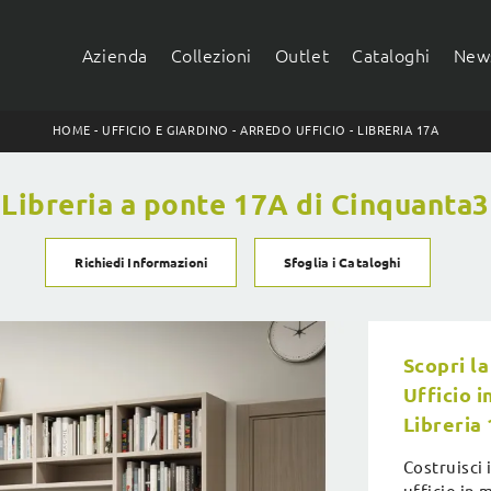
Azienda
Collezioni
Outlet
Cataloghi
News
HOME
-
UFFICIO E GIARDINO
-
ARREDO UFFICIO
-
LIBRERIA 17A
Libreria a ponte 17A di Cinquanta3
Richiedi Informazioni
Sfoglia i Cataloghi
Scopri la
Ufficio 
Libreria
Costruisci 