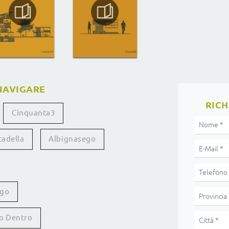
NAVIGARE
RICH
Cinquanta3
tadella
Albignasego
ego
no Dentro