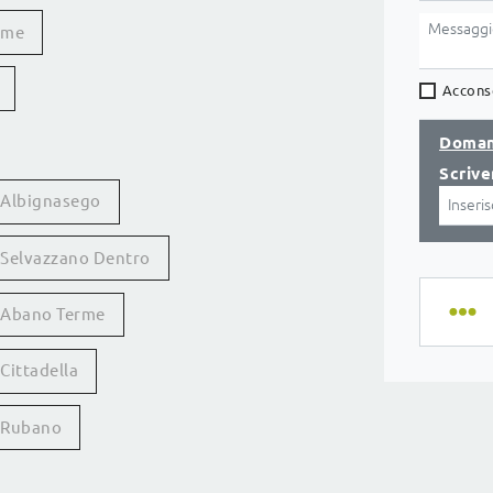
rme
Acconse
Doman
Scrive
3 Albignasego
3 Selvazzano Dentro
3 Abano Terme
Cittadella
3 Rubano