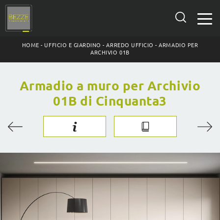
HOME
-
UFFICIO E GIARDINO
-
ARREDO UFFICIO
-
ARMADIO PER
ARCHIVIO 01B
Armadio a muro per Archivio
01B di Cinquanta3