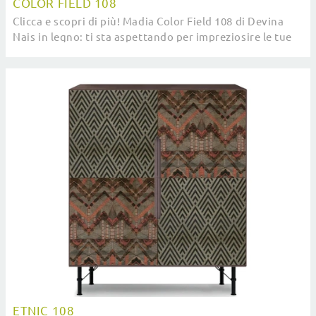
COLOR FIELD 108
Clicca e scopri di più! Madia Color Field 108 di Devina
Nais in legno: ti sta aspettando per impreziosire le tue
stanze moderne.
ETNIC 108