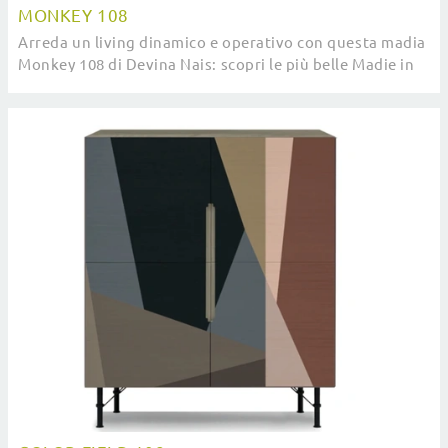
MONKEY 108
Arreda un living dinamico e operativo con questa madia
Monkey 108 di Devina Nais: scopri le più belle Madie in
legno.