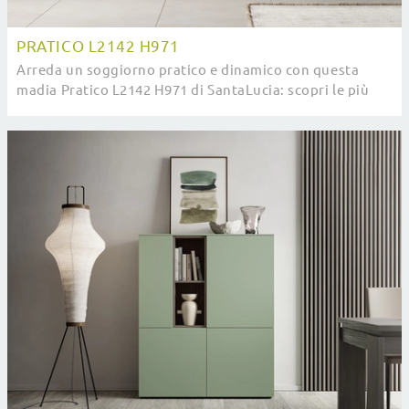
PRATICO L2142 H971
Arreda un soggiorno pratico e dinamico con questa
madia Pratico L2142 H971 di SantaLucia: scopri le più
originali Madie in melaminico.