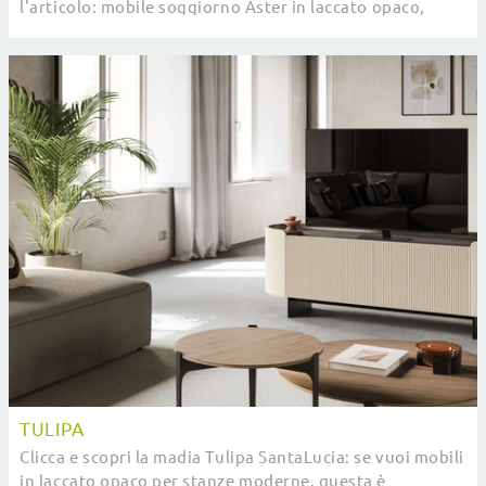
l'articolo: mobile soggiorno Aster in laccato opaco,
soluzione pratica e sofisticata.
TULIPA
Clicca e scopri la madia Tulipa SantaLucia: se vuoi mobili
in laccato opaco per stanze moderne, questa è