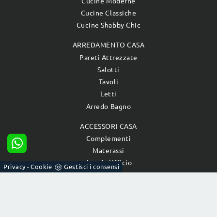
Cucine Moderne
Cucine Classiche
Cucine Shabby Chic
ARREDAMENTO CASA
Pareti Attrezzate
Salotti
Tavoli
Letti
Arredo Bagno
ACCESSORI CASA
Complementi
Materassi
Arredo Ufficio
Privacy
Cookie
Gestisci i consensi
-
® 2026 Bezze Lucio Sas di Franco Bezze & C. - P.IVA
00973570286