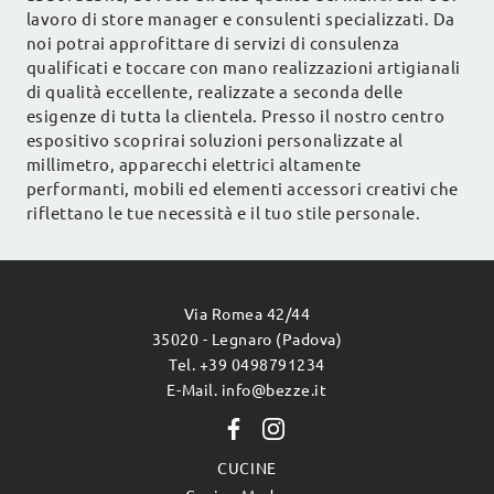
lavoro di store manager e consulenti specializzati. Da
noi potrai approfittare di servizi di consulenza
qualificati e toccare con mano realizzazioni artigianali
di qualità eccellente, realizzate a seconda delle
esigenze di tutta la clientela. Presso il nostro centro
espositivo scoprirai soluzioni personalizzate al
millimetro, apparecchi elettrici altamente
performanti, mobili ed elementi accessori creativi che
riflettano le tue necessità e il tuo stile personale.
Via Romea 42/44
35020 - Legnaro (Padova)
Tel. +39 0498791234
E-Mail. info@bezze.it
CUCINE