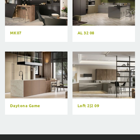
MK07
AL 32 08
Daytona Game
Loft 2|2 09