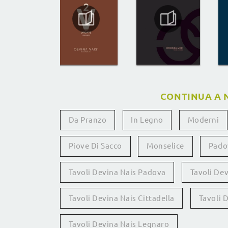
CONTINUA A 
Da Pranzo
In Legno
Moderni
Piove Di Sacco
Monselice
Pado
Tavoli Devina Nais Padova
Tavoli Dev
Tavoli Devina Nais Cittadella
Tavoli 
Tavoli Devina Nais Legnaro