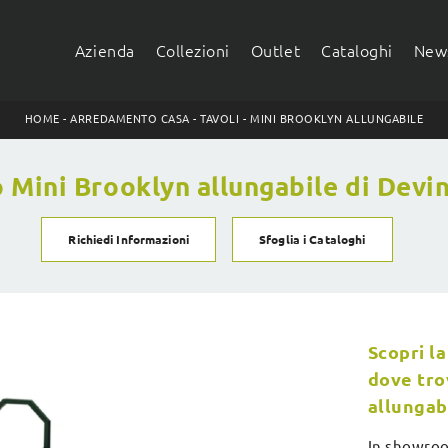
Azienda
Collezioni
Outlet
Cataloghi
News
HOME
-
ARREDAMENTO CASA
-
TAVOLI
-
MINI BROOKLYN ALLUNGABILE
 Mini Brooklyn allungabile di Devi
Richiedi Informazioni
Sfoglia i Cataloghi
Scopri la
dove tro
allungab
In showroom