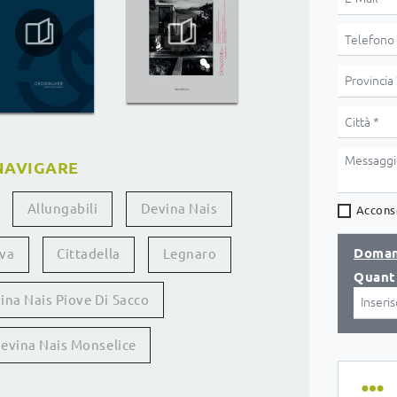
NAVIGARE
Allungabili
Devina Nais
Acconse
Doman
va
Cittadella
Legnaro
Quanti
ina Nais Piove Di Sacco
Devina Nais Monselice