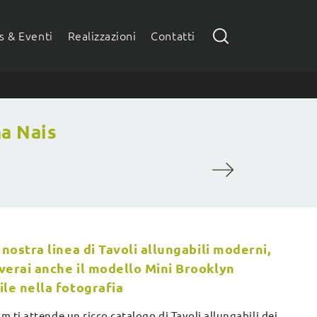
 & Eventi
Realizzazioni
Contatti
na Nais
 nostra linea di Tavoli allungabili moderni,
verai anche il modello Mini Brooklyn
ile nella fotografia
 ti attende un ricco catalogo di Tavoli allungabili dei