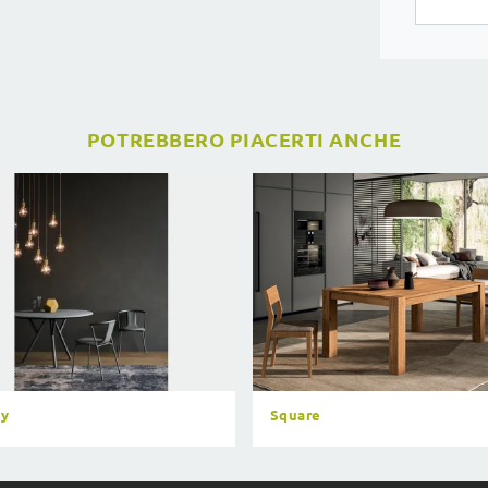
POTREBBERO PIACERTI ANCHE
y
Square