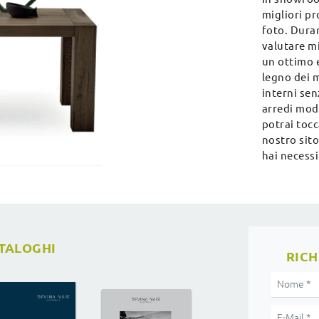
migliori pr
foto. Duran
valutare mi
un ottimo e
legno dei m
interni sen
arredi mode
potrai tocc
nostro sito
hai necessi
ATALOGHI
RICH