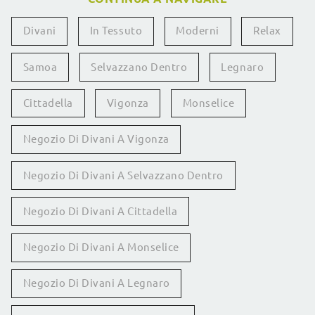
Divani
In Tessuto
Moderni
Relax
Samoa
Selvazzano Dentro
Legnaro
Cittadella
Vigonza
Monselice
Negozio Di Divani A Vigonza
Negozio Di Divani A Selvazzano Dentro
Negozio Di Divani A Cittadella
Negozio Di Divani A Monselice
Negozio Di Divani A Legnaro