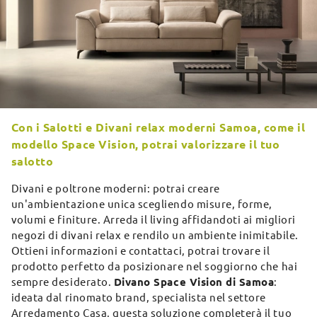
Con i Salotti e Divani relax moderni Samoa, come il
modello Space Vision, potrai valorizzare il tuo
salotto
Divani e poltrone moderni: potrai creare
un'ambientazione unica scegliendo misure, forme,
volumi e finiture. Arreda il living affidandoti ai migliori
negozi di divani relax e rendilo un ambiente inimitabile.
Ottieni informazioni e contattaci, potrai trovare il
prodotto perfetto da posizionare nel soggiorno che hai
sempre desiderato.
Divano Space Vision di Samoa
:
ideata dal rinomato brand, specialista nel settore
Arredamento Casa, questa soluzione completerà il tuo