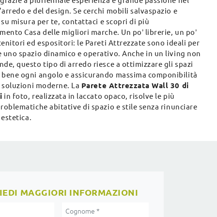
 grazie a pluriennale esperienza e grande passione nel
arredo e del design. Se cerchi mobili salvaspazio e
i su misura per te, contattaci e scopri di più
mento Casa delle migliori marche. Un po’ librerie, un po’
enitori ed espositori: le Pareti Attrezzate sono ideali per
e uno spazio dinamico e operativo. Anche in un living non
de, questo tipo di arredo riesce a ottimizzare gli spazi
 bene ogni angolo e assicurando massima componibilità
e soluzioni moderne. La
Parete Attrezzata Wall 30 di
i
in foto, realizzata in laccato opaco, risolve le più
roblematiche abitative di spazio e stile senza rinunciare
 estetica.
IEDI MAGGIORI INFORMAZIONI