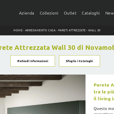
Azienda
Collezioni
Outlet
Cataloghi
News
HOME
-
ARREDAMENTO CASA
-
PARETI ATTREZZATE
-
WALL 30
rete Attrezzata Wall 30 di Novamob
Richiedi Informazioni
Sfoglia i Cataloghi
Parete A
tra le pi
il living
Questo mod