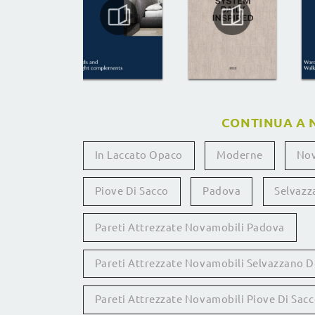
CONTINUA A 
In Laccato Opaco
Moderne
Nov
Piove Di Sacco
Padova
Selvazz
Pareti Attrezzate Novamobili Padova
Pareti Attrezzate Novamobili Selvazzano 
Pareti Attrezzate Novamobili Piove Di Sac