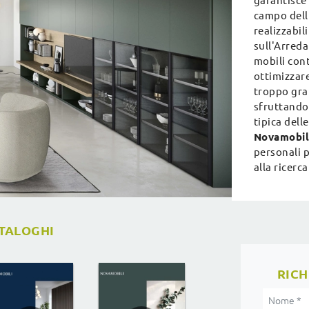
garantisce
campo dell'
realizzabil
sull'Arreda
mobili cont
ottimizzar
troppo gran
sfruttando
tipica dell
Novamobil
personali p
alla ricerca
ATALOGHI
RICH