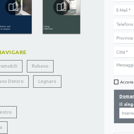
NAVIGARE
amobili
Rubano
ano Dentro
Legnaro
Acconse
Doman
Il sin
Dentro
co