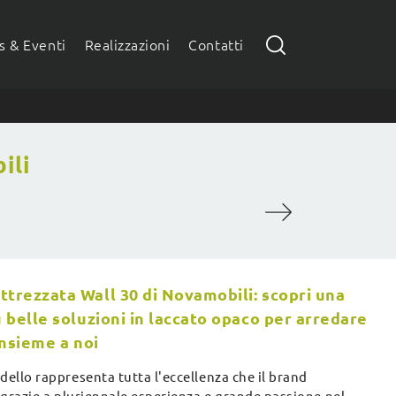
 & Eventi
Realizzazioni
Contatti
ili
ttrezzata Wall 30 di Novamobili: scopri una
ù belle soluzioni in laccato opaco per arredare
 insieme a noi
ello rappresenta tutta l'eccellenza che il brand