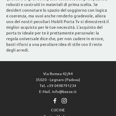
robusti e costruiti in materiali di prima scelta. Se
desideri connotare lo spazio del soggiorno con logica
e coerenza, ma vuoi anche renderlo gradevole, allora
uno dei nostri peculiari Mobili Porta Tv si dimostrerà il
miglior acquisto per le tue necessità. L'acquisto del
porta tv ideale per te è prettamente personale: la
regola universale dice che, per non cadere in errore,
basti rifarsi a una peculiare idea di stile con il resto
degli arredi.
Via Romea 42/44
35020 - Legnaro (Padova)
Tel. +39 0498791234
E-Mail. info@bezze.it
CUCINE