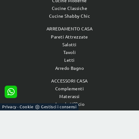
Cucine Moderne
Cucine Classiche
Cucine Shabby Chic
ARREDAMENTO CASA
Pareti Attrezzate
Salotti
Tavoli
Letti
Arredo Bagno
ACCESSORI CASA
Complementi
Materassi
Arredo Ufficio
Privacy
Cookie
Gestisci i consensi
-
® 2026 Bezze Lucio Sas di Franco Bezze & C. - P.IVA
00973570286