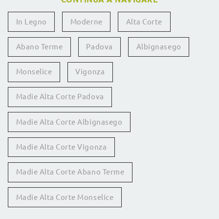
In Legno
Moderne
Alta Corte
Abano Terme
Padova
Albignasego
Monselice
Vigonza
Madie Alta Corte Padova
Madie Alta Corte Albignasego
Madie Alta Corte Vigonza
Madie Alta Corte Abano Terme
Madie Alta Corte Monselice