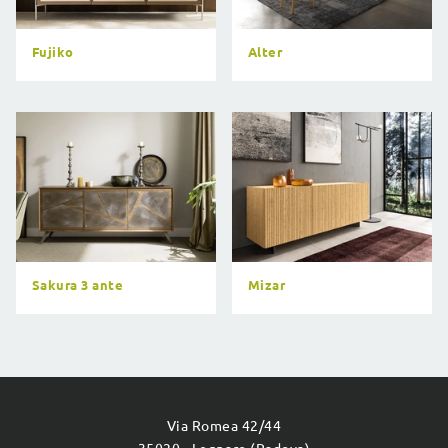
Fujiko
Alter
Sakura 3 ante
Mizar
Via Romea 42/44