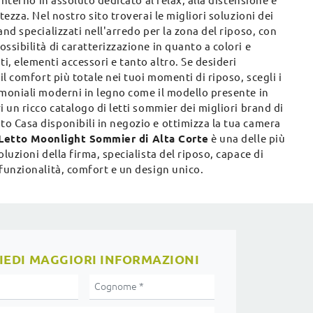
, interno in assoluto dedicato al relax, alla distensione e
atezza. Nel nostro sito troverai le migliori soluzioni dei
and specializzati nell'arredo per la zona del riposo, con
ssibilità di caratterizzazione in quanto a colori e
, elementi accessori e tanto altro. Se desideri
 il comfort più totale nei tuoi momenti di riposo, scegli i
imoniali moderni in legno come il modello presente in
i un ricco catalogo di letti sommier dei migliori brand di
o Casa disponibili in negozio e ottimizza la tua camera
Letto Moonlight Sommier di Alta Corte
è una delle più
oluzioni della firma, specialista del riposo, capace di
funzionalità, comfort e un design unico.
IEDI MAGGIORI INFORMAZIONI