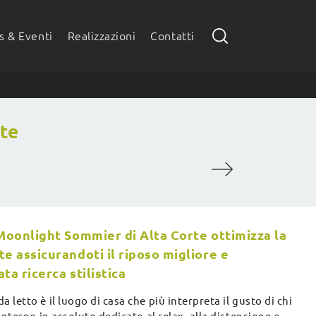
 & Eventi
Realizzazioni
Contatti
te
 Moonlight Sommier di Alta Corte ottimizza la
te assicurandoti il riposo migliore e
ta ricerca stilistica
a letto è il luogo di casa che più interpreta il gusto di chi