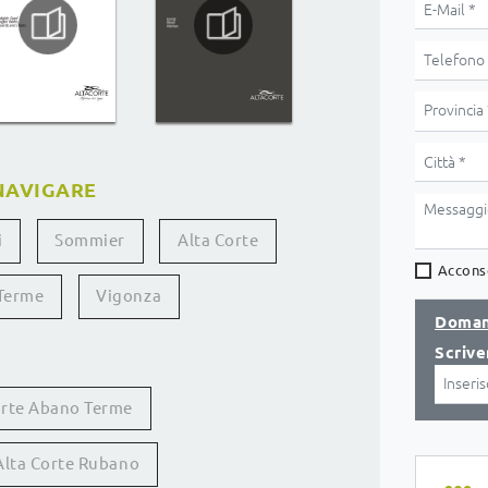
NAVIGARE
i
Sommier
Alta Corte
Acconse
Terme
Vigonza
Doman
Scrive
Corte Abano Terme
 Alta Corte Rubano