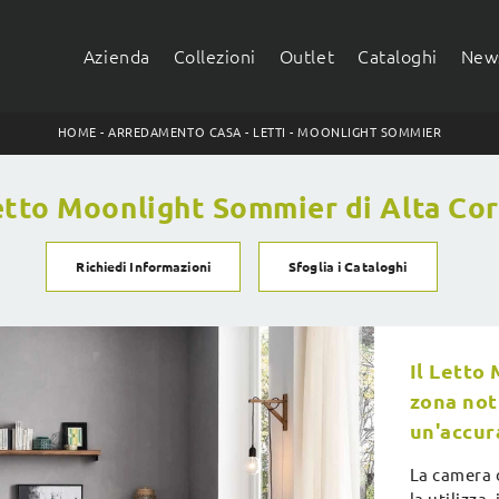
Azienda
Collezioni
Outlet
Cataloghi
News
HOME
-
ARREDAMENTO CASA
-
LETTI
-
MOONLIGHT SOMMIER
etto Moonlight Sommier di Alta Cor
Richiedi Informazioni
Sfoglia i Cataloghi
Il Letto
zona not
un'accura
La camera d