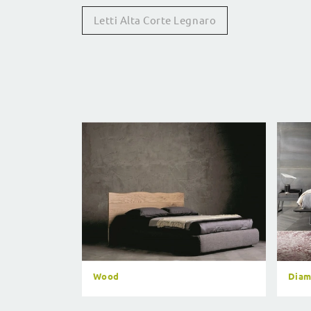
Letti Alta Corte Legnaro
Wood
Diam