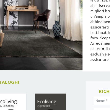
la utilizza
alla riserv
migliori br
un’ampia po
abbinamenti
assicurarti
Letti matr
foto. Scopr
Arredament
da letto. Il
esclusive s
assicurare 
ATALOGHI
RICH