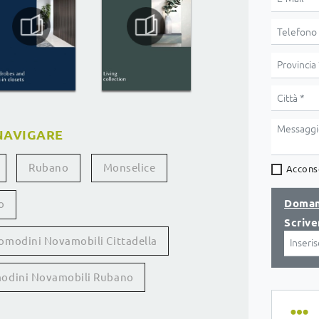
NAVIGARE
Rubano
Monselice
Acconse
Doman
o
Scrive
omodini Novamobili Cittadella
odini Novamobili Rubano