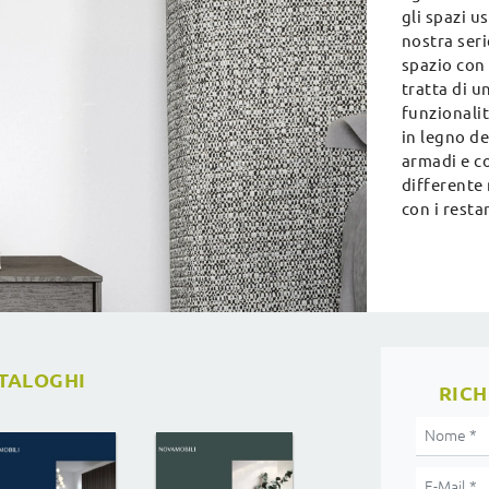
gli spazi u
nostra seri
spazio con
tratta di u
funzionalit
in legno de
armadi e c
differente 
con i resta
ATALOGHI
RICH