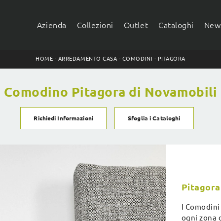
Azienda
Collezioni
Outlet
Cataloghi
News
HOME
-
ARREDAMENTO CASA
-
COMODINI
-
PITAGORA
Comodino Pitagora di Novamobili
Richiedi Informazioni
Sfoglia i Cataloghi
Pitagora
I Comodini 
ogni zona 