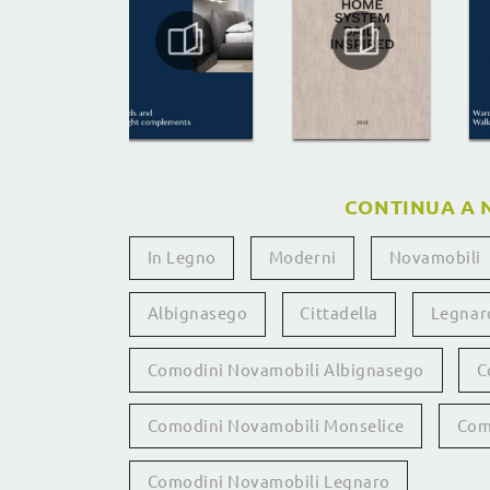
CONTINUA A 
In Legno
Moderni
Novamobili
Albignasego
Cittadella
Legnar
Comodini Novamobili Albignasego
C
Comodini Novamobili Monselice
Com
Comodini Novamobili Legnaro