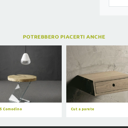
POTREBBERO PIACERTI ANCHE
 5 Comodino
Cut a parete