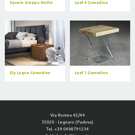
Square Gruppo Notte
Leaf 4 Comodino
Sly Legno Comodino
Leaf 1 Comodino
Via Romea 42/44
35020 - Legnaro (Padova)
Tel. +39 0498791234