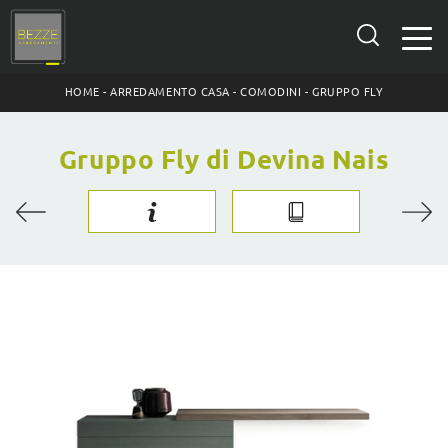
HOME
-
ARREDAMENTO CASA
-
COMODINI
-
GRUPPO FLY
Gruppo Fly di Devina Nais