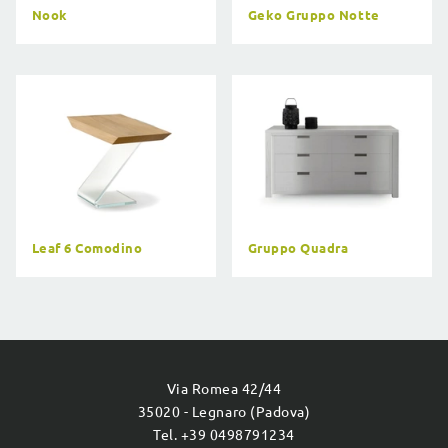
Nook
Geko Gruppo Notte
Leaf 6 Comodino
Gruppo Quadra
Via Romea 42/44
35020 - Legnaro (Padova)
Tel. +39 0498791234