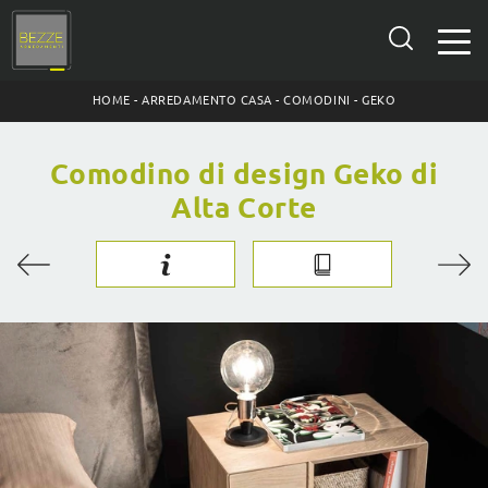
HOME
-
ARREDAMENTO CASA
-
COMODINI
-
GEKO
Comodino di design Geko di
Alta Corte