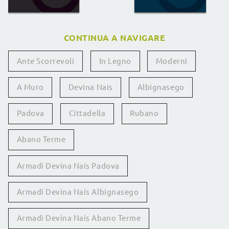
CONTINUA A NAVIGARE
Ante Scorrevoli
In Legno
Moderni
A Muro
Devina Nais
Albignasego
Padova
Cittadella
Rubano
Abano Terme
Armadi Devina Nais Padova
Armadi Devina Nais Albignasego
Armadi Devina Nais Abano Terme