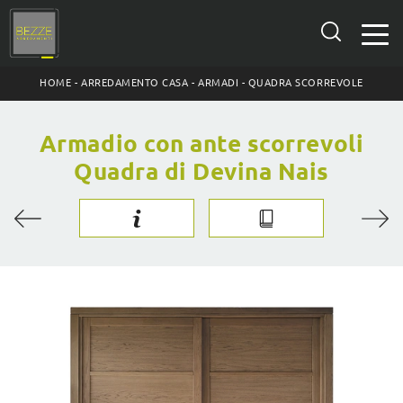
HOME
-
ARREDAMENTO CASA
-
ARMADI
-
QUADRA SCORREVOLE
Armadio con ante scorrevoli
Quadra di Devina Nais