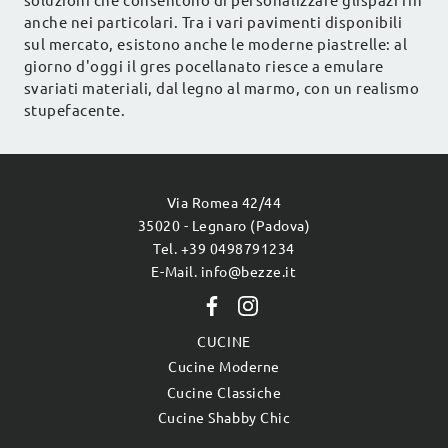
soluzioni che consentono di personalizzare glispazi fin
anche nei particolari. Tra i vari pavimenti disponibili
sul mercato, esistono anche le moderne piastrelle: al
giorno d'oggi il gres pocellanato riesce a emulare
svariati materiali, dal legno al marmo, con un realismo
stupefacente.
Via Romea 42/44
35020 - Legnaro (Padova)
Tel. +39 0498791234
E-Mail. info@bezze.it
CUCINE
Cucine Moderne
Cucine Classiche
Cucine Shabby Chic