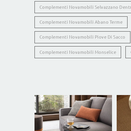
Complementi Novamobili Selvazzano Dent
Complementi Novamobili Abano Terme
Complementi Novamobili Piove Di Sacco
Complementi Novamobili Monselice