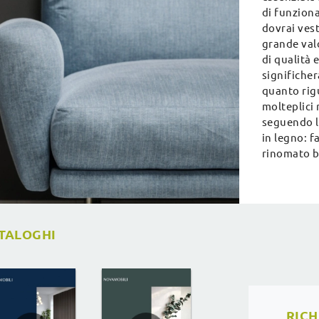
di funziona
dovrai vest
grande val
di qualità e
significher
quanto rig
molteplici 
seguendo le
in legno: f
rinomato b
ATALOGHI
RICH