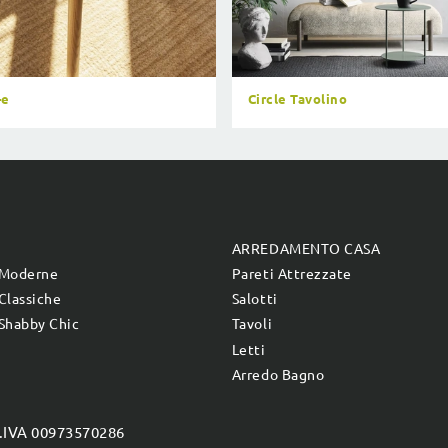
-e
Circle Tavolino
E
ARREDAMENTO CASA
 Moderne
Pareti Attrezzate
Classiche
Salotti
Shabby Chic
Tavoli
Letti
Arredo Bagno
P.IVA 00973570286