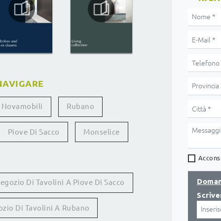
NAVIGARE
Novamobili
Rubano
Piove Di Sacco
Monselice
Acconse
Doman
egozio Di Tavolini A Piove Di Sacco
Scrive
zio Di Tavolini A Rubano