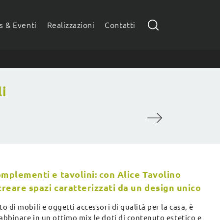
 & Eventi
Realizzazioni
Contatti
li
omplementi e tavolini: con Alice Tavolino
creare spazi caratterizzati da un design unico
to di mobili e oggetti accessori di qualità per la casa, è
abbinare in un ottimo mix le doti di contenuto estetico e