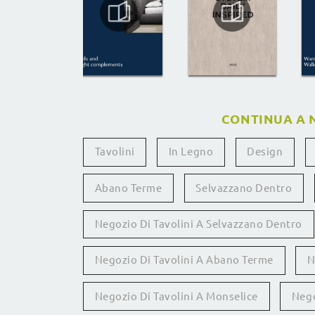
CONTINUA A 
Tavolini
In Legno
Design
Abano Terme
Selvazzano Dentro
Negozio Di Tavolini A Selvazzano Dentro
Negozio Di Tavolini A Abano Terme
N
Negozio Di Tavolini A Monselice
Nego