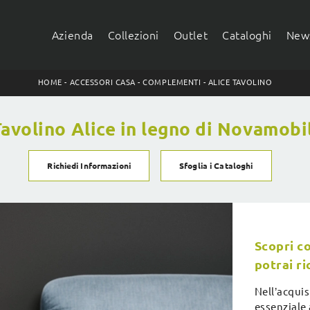
Azienda
Collezioni
Outlet
Cataloghi
News
HOME
-
ACCESSORI CASA
-
COMPLEMENTI
-
ALICE TAVOLINO
avolino Alice in legno di Novamobi
Richiedi Informazioni
Sfoglia i Cataloghi
Scopri c
potrai ri
Nell’acquis
essenziale 