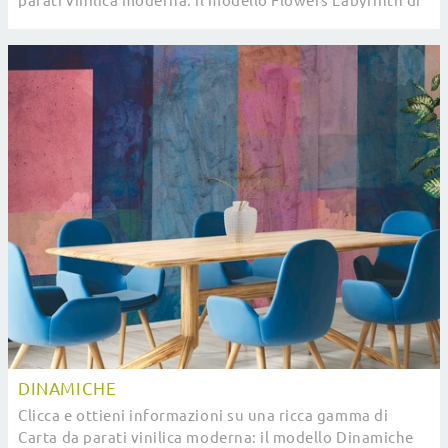
parati vinilica moderna: il modello Flowers Labyrinth di
Pintdecor ti attende!
DINAMICHE
Clicca e ottieni informazioni su una ricca gamma di
Carta da parati vinilica moderna: il modello Dinamiche