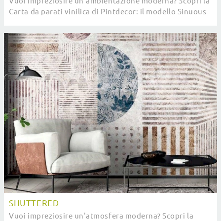
Vuoi impreziosire un'ambientazione moderna? Scopri la
Carta da parati vinilica di Pintdecor: il modello Sinuous
ti sta aspettando!
SHUTTERED
Vuoi impreziosire un'atmosfera moderna? Scopri la