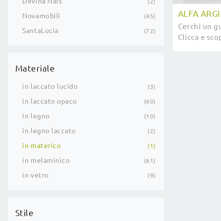
Devina Nais
2
ALFA ARG
Novamobili
45
Cerchi un g
SantaLucia
72
Clicca e sc
battenti di
Materiale
in laccato lucido
3
in laccato opaco
60
in legno
10
in legno laccato
2
in materico
1
in melaminico
61
in vetro
9
Stile