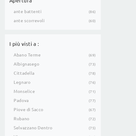
Apertura
ante battenti
86
ante scorrevoli
60
I più visti a :
Abano Terme
69
Albignasego
73
Cittadella
78
Legnaro
76
Monselice
71
Padova
77
Piove di Sacco
67
Rubano
72
Selvazzano Dentro
75