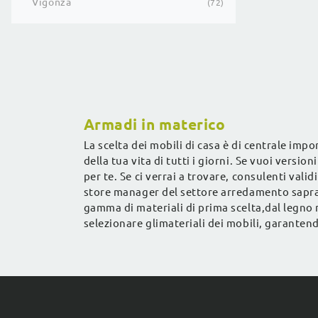
Vigonza
72
Armadi in materico
La scelta dei mobili di casa è di centrale imp
della tua vita di tutti i giorni. Se vuoi versio
per te. Se ci verrai a trovare, consulenti vali
store manager del settore arredamento saprann
gamma di materiali di prima scelta,dal legno m
selezionare glimateriali dei mobili, garanten