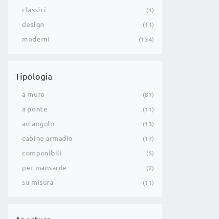
classici
1
design
11
moderni
134
Tipologia
a muro
87
a ponte
11
ad angolo
13
cabine armadio
17
componibili
5
per mansarde
2
su misura
11