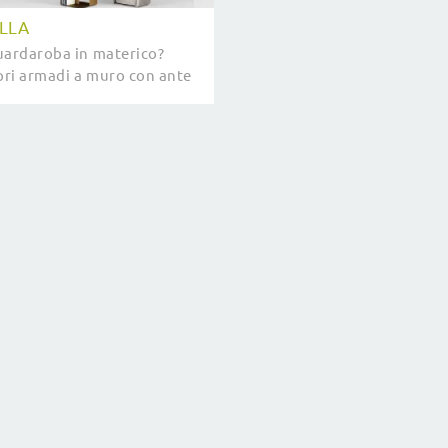
ILLA
uardaroba in materico?
opri armadi a muro con ante
 Novamobili.